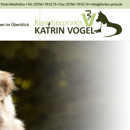
Porta Westfalica • Tel.: 05706 / 39 01 75 • Fax: 05706 / 39 01 74 • info@tierdoc-porta.de
gen im Überblick